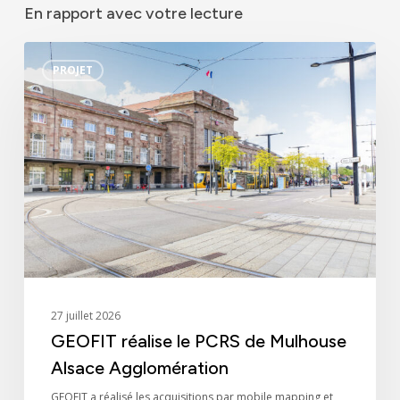
Agences
En rapport avec votre lecture
Filiales
GEOFIT
PROJET
réalise
Engagements
le
PCRS
Actualités
de
Mulhouse
Nous rejoindre
Alsace
Agglomération
Domaines d’activité
Savoir-faire
27 juillet 2026
GEOFIT réalise le PCRS de Mulhouse
Références
Alsace Agglomération
GEOFIT a réalisé les acquisitions par mobile mapping et