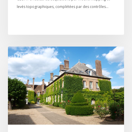
Innovation
levés topographiques, complétées par des contrôles…
Fiabiliser
PROJET
le
patrimoine
immobilier
d’EMEIS