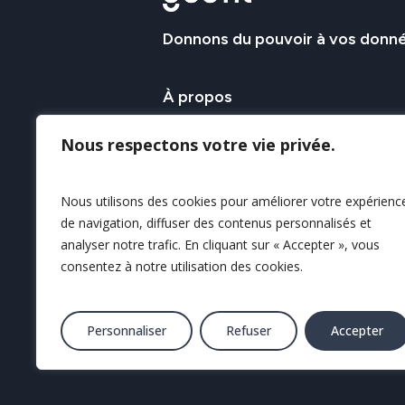
Donnons
du
pouvoir
à
vos
donn
À
propos
Le Groupe GEOFIT apporte son savo
Nous respectons votre vie privée.
l’acquisition et l’exploitation de la 
géospatiale afin d’en assurer sa c
Nous utilisons des cookies pour améliorer votre expérienc
sa valorisation.
de navigation, diffuser des contenus personnalisés et
analyser notre trafic. En cliquant sur « Accepter », vous
Nos savoir-faire
consentez à notre utilisation des cookies.
Personnaliser
Refuser
Accepter
© 2025 Tous droits réservés GEOFI