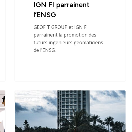
IGN FI parrainent
l’ENSG
GEOFIT GROUP et IGN FI
parrainent la promotion des
futurs ingénieurs géomaticiens
de l'ENSG.
SIGFU,
Domaines d’activi
PROJET
un
projet
Savoir-faire
collaboratif