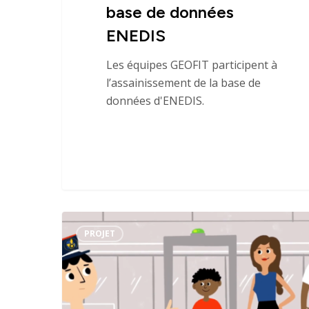
base de données
ENEDIS
Les équipes GEOFIT participent à
l’assainissement de la base de
données d'ENEDIS.
Le
Identité
PROJET
projet
Colibri
Agences