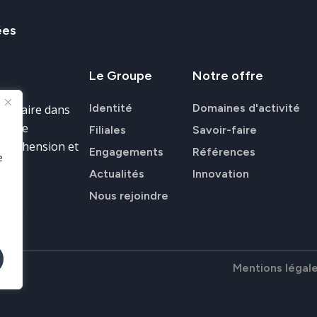
ées
Le
Groupe
Notre
offre
Identité
Domaines d'activité
ir-faire dans
donnée
Filiales
Savoir-faire
ompréhension et
Engagements
Références
e
Actualités
Innovation
Nous rejoindre
Mentions légal
T