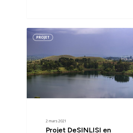
Projet
PROJET
DeSINLISI
en
Ouganda
2 mars 2021
Projet DeSINLISI en