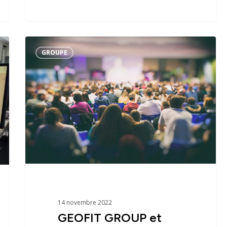
GEOFIT
GROUPE
GROUP
et
IGN
FI
parrainent
l’ENSG
14 novembre 2022
GEOFIT GROUP et