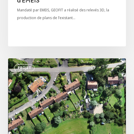
d’EMEIS
Mandaté par EMEIS, GEOFIT a réalisé des relevés 3D, la
production de plans de l’existant…
Certification
PROJET
foncière
nationale
pour
l’ONV