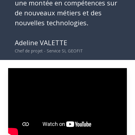
une montée en compétences sur
Filiales
de nouveaux métiers et des
Engagements
nouvelles technologies.
Actualités
Adeline VALETTE
Nous rejoindre
Chef de projet - Service SI, GEOFIT
Domaines d’activité
Savoir-faire
Références
Innovation