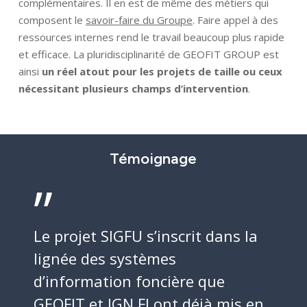
complémentaires. Il en est de même des métiers qui
composent le
savoir-faire du Groupe
. Faire appel à des
ressources internes rend le travail beaucoup plus rapide
et efficace. La pluridisciplinarité de GEOFIT GROUP est
ainsi
un réel atout pour les projets de taille ou ceux
nécessitant plusieurs champs d’intervention
.
Témoignage
”
Le projet SIGFU s’inscrit dans la
lignée des systèmes
d’information foncière que
GEOFIT et IGN FI ont déjà mis en