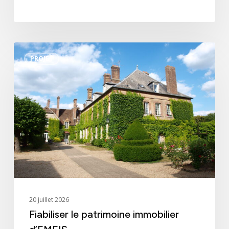
Fiabiliser
PROJET
le
patrimoine
immobilier
d’EMEIS
20 juillet 2026
Fiabiliser le patrimoine immobilier