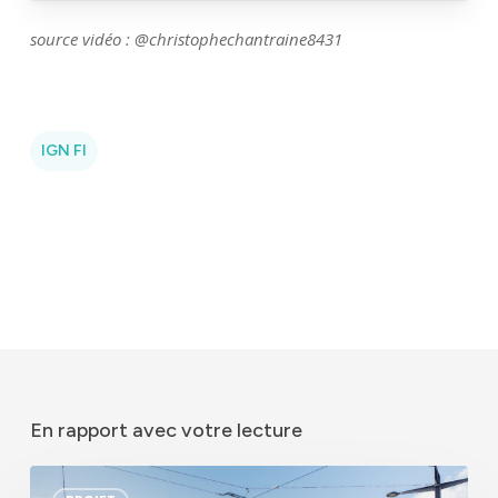
source vidéo : @christophechantraine8431
IGN FI
En rapport avec votre lecture
GEOFIT