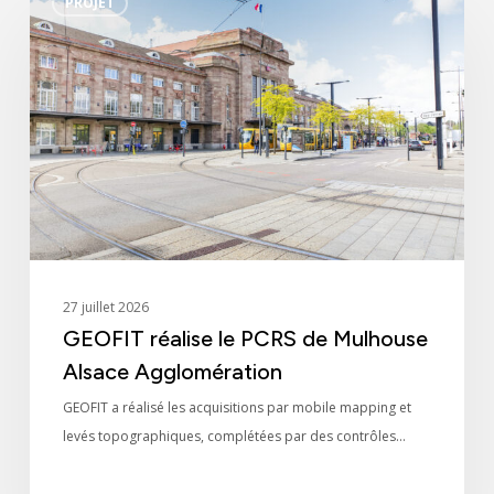
PROJET
réalise
le
PCRS
de
Mulhouse
Alsace
Agglomération
27 juillet 2026
GEOFIT réalise le PCRS de Mulhouse
Alsace Agglomération
GEOFIT a réalisé les acquisitions par mobile mapping et
levés topographiques, complétées par des contrôles…