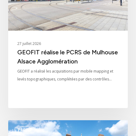
Alsace
Agglomération
27 juillet 2026
GEOFIT réalise le PCRS de Mulhouse
Alsace Agglomération
GEOFIT a réalisé les acquisitions par mobile mapping et
levés topographiques, complétées par des contrôles…
Fiabiliser
PROJET
le