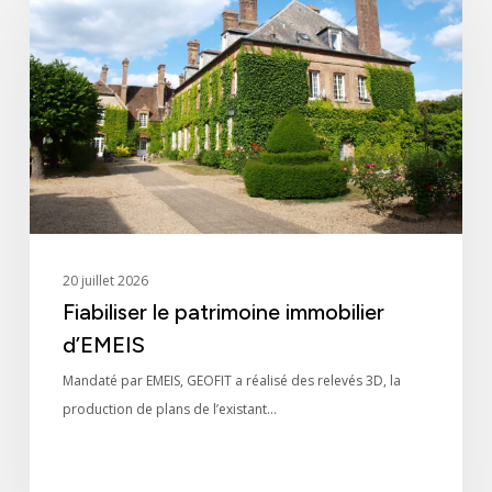
patrimoine
immobilier
d’EMEIS
20 juillet 2026
Fiabiliser le patrimoine immobilier
d’EMEIS
Mandaté par EMEIS, GEOFIT a réalisé des relevés 3D, la
production de plans de l’existant…