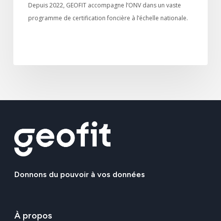
Depuis 2022, GEOFIT accompagne l’ONV dans un vaste
programme de certification foncière à l’échelle nationale.
Donnons
du
pouvoir
à
vos
données
À
propos