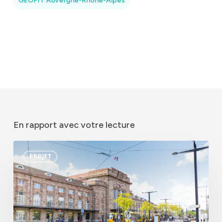
GEOFIT Auvergne-Rhône-Alpes
En rapport avec votre lecture
GEOFIT
PROJET
réalise
le
PCRS
de
Mulhouse