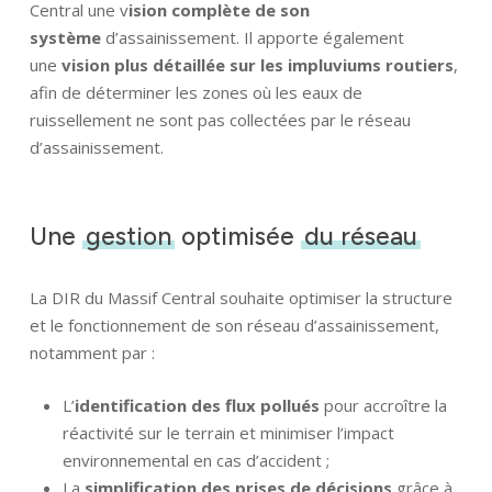
Central une v
ision complète de son
système
d’assainissement. Il apporte également
une
vision plus détaillée
sur les impluviums routiers
,
Identité
afin de déterminer les zones où les eaux de
ruissellement ne sont pas collectées par le réseau
Agences
d’assainissement.
Filiales
Une
gestion
optimisée
du réseau
Engagements
La DIR du Massif Central souhaite optimiser la structure
Actualités
et le fonctionnement de son réseau d’assainissement,
notamment par :
Nous rejoindre
L’
identification des flux pollués
pour accroître la
réactivité sur le terrain et minimiser l’impact
Domaines d’activité
environnemental en cas d’accident ;
La
simplification des prises de décisions
grâce à