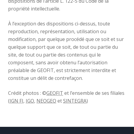
dispositions de l’article L. 122-5 du Code de la
propriété intellectuelle.
Domaines d’activité
À l’exception des dispositions ci-dessus, toute
reproduction, représentation, utilisation ou
Savoir-faire
modification, par quelque procédé que ce soit et sur
quelque support que ce soit, de tout ou partie du
Références
site, de tout ou partie des contenus qui le
composent, sans avoir obtenu l’autorisation
Innovation
préalable de GEOFIT, est strictement interdite et
constitue un délit de contrefaçon.
Crédit photos : ©
GEOFIT
et l’ensemble de ses filiales
(
IGN FI
,
IGO
,
NEOGEO
et
SINTEGRA
)