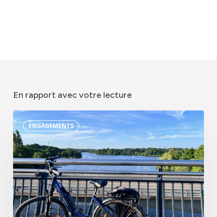
En rapport avec votre lecture
Les
ENGAGEMENTS
actions
du
Groupe
en
2025