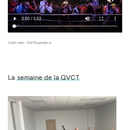
Crédit vidéo : OGE/Peuplades.tv
Identité
La
semaine de la QVCT
Agences
Filiales
Engagements
Actualités