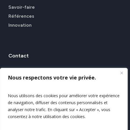
Savoir-faire
Références
Innovation
Contact
7 Rue Alfred Kastler, 44307 NANTES
Nous respectons votre vie privée.
Nos agences
Nous contacter
Nous utilisons des cookies pour améliorer votre expérience
de navigation, diffuser des contenus personnalisés et
Mentions légales
analyser notre trafic. En cliquant sur « Accepter », vous
Politique de confidentialité
consentez à notre utilisation des cookies.
Plan du site