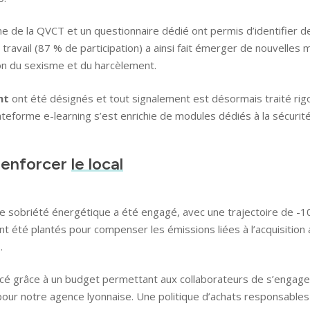
Références
ine de la QVCT et un questionnaire dédié ont permis d’identifier
travail (87 % de participation) a ainsi fait émerger de nouvelles m
Innovation
ion du sexisme et du harcèlement.
nt
ont été désignés et tout signalement est désormais traité ri
ateforme e-learning s’est enrichie de modules dédiés à la sécurité 
renforcer
le local
de sobriété énergétique a été engagé, avec une trajectoire de -10
 été plantés pour compenser les émissions liées à l’acquisition 
.
cé grâce à un budget permettant aux collaborateurs de s’engager 
our notre agence lyonnaise. Une politique d’achats responsable