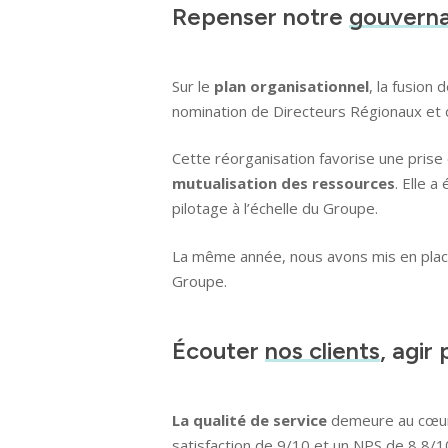
Repenser notre
gouvern
Sur le
plan organisationnel
, la fusion
nomination de Directeurs Régionaux et 
Cette réorganisation favorise une prise
mutualisation des ressources
. Elle 
pilotage à l’échelle du Groupe.
La même année, nous avons mis en place
Groupe.
Identité
Écouter
nos clients
, agir
Agences
La qualité de service
demeure au cœur 
satisfaction de 9/10 et un NPS de 8,8/1