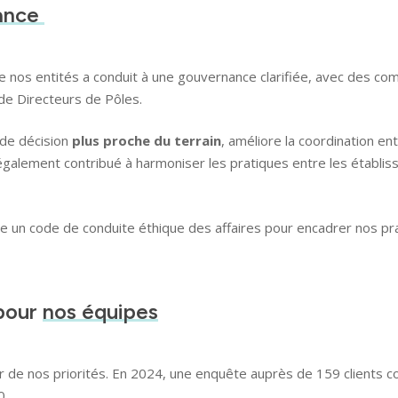
ance
 de nos entités a conduit à une gouvernance clarifiée, avec des com
de Directeurs de Pôles.
 de décision
plus proche du terrain
, améliore la coordination e
a également contribué à harmoniser les pratiques entre les établi
 un code de conduite éthique des affaires pour encadrer nos pr
Domaines d’activi
 pour
nos équipes
Savoir-faire
de nos priorités. En 2024, une enquête auprès de 159 clients co
0.