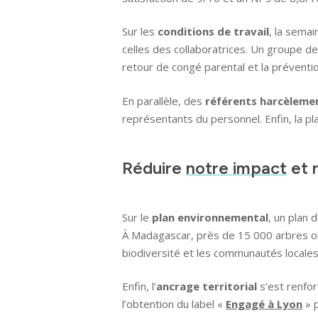
Filiales
Sur les
conditions de travail
, la sema
celles des collaboratrices. Un groupe de 
Engagements
retour de congé parental et la prévent
Actualités
En parallèle, des
référents harcèleme
représentants du personnel. Enfin, la pl
Nous rejoindre
Réduire
notre impact
et 
Sur le
plan environnemental
, un plan 
À Madagascar, près de 15 000 arbres ont
biodiversité et les communautés locales
Enfin, l’
ancrage territorial
s’est renfor
l’obtention du label «
Engagé à Lyon
» p