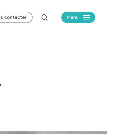
search
s contacter
Menu
4