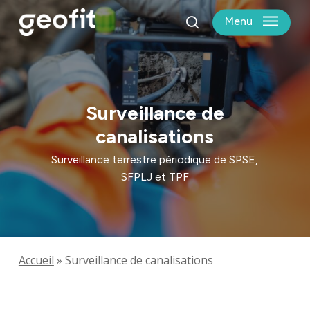
Skip
Menu
to
search
main
content
Surveillance de
canalisations
Surveillance terrestre périodique de SPSE,
SFPLJ et TPF
Accueil
»
Surveillance de canalisations