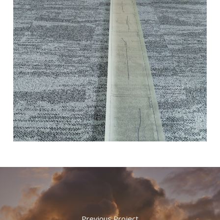
Filiales
Engagements
Actualités
Nous rejoindre
Domaines d’activité
Savoir-faire
Références
Innovation
Previous Project