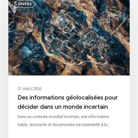
DIVERS
informations
géolocalisées
pour
décider
dans
un
monde
incertain
31 mars 2026
Des informations géolocalisées pour
décider dans un monde incertain
Dans un contexte mondial incertain, une information
fiable, structurée et documentée est essentielle à la…