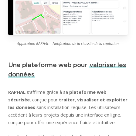
Identité
Agences
Application RAPHAL – Notification de la réussite de la captation
Filiales
Une plateforme web pour
valoriser les
Engagements
données
Actualités
RAPHAL
s’affirme grâce à sa
plateforme web
Nous rejoindre
sécurisée
, conçue pour
traiter, visualiser et exploiter
les données
sans installation requise. Les utilisateurs
accèdent à leurs projets depuis une interface en ligne,
conçue pour offrir une expérience fluide et intuitive.
Domaines d’activité