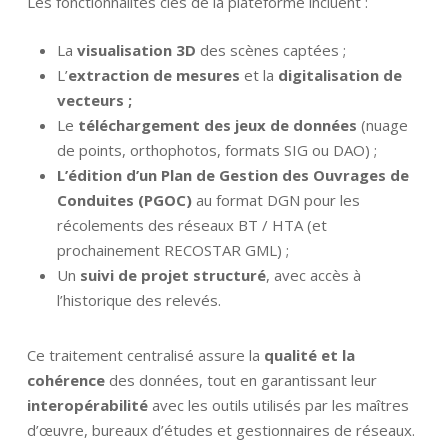
Les fonctionnalités clés de la plateforme incluent :
Savoir-faire
La
visualisation 3D
des scènes captées ;
Références
L’
extraction de mesures
et la
digitalisation de
vecteurs ;
Innovation
Le
téléchargement des jeux de données
(nuage
de points, orthophotos, formats SIG ou DAO) ;
L’édition d’un Plan de Gestion des Ouvrages de
Conduites (PGOC)
au format DGN pour les
récolements des réseaux BT / HTA (et
prochainement RECOSTAR GML) ;
Un
suivi de projet structuré
, avec accès à
l’historique des relevés.
Ce traitement centralisé assure la
qualité et la
cohérence
des données, tout en garantissant leur
interopérabilité
avec les outils utilisés par les maîtres
d’œuvre, bureaux d’études et gestionnaires de réseaux.