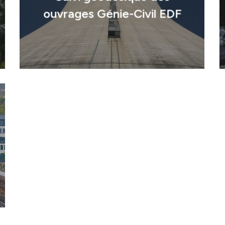
ouvrages Génie-Civil EDF
Domaines d’activi
Savoir-faire
Références
Innovation