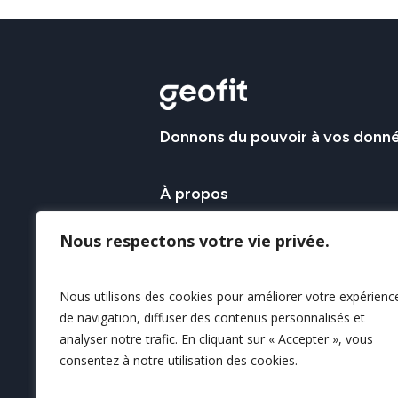
Nous rejoindre
Donnons
du
pouvoir
à
vos
donn
À
propos
Le Groupe GEOFIT apporte son savo
Nous respectons votre vie privée.
l’acquisition et l’exploitation de la 
géospatiale afin d’en assurer sa c
Nous utilisons des cookies pour améliorer votre expérienc
sa valorisation.
de navigation, diffuser des contenus personnalisés et
analyser notre trafic. En cliquant sur « Accepter », vous
Nos savoir-faire
consentez à notre utilisation des cookies.