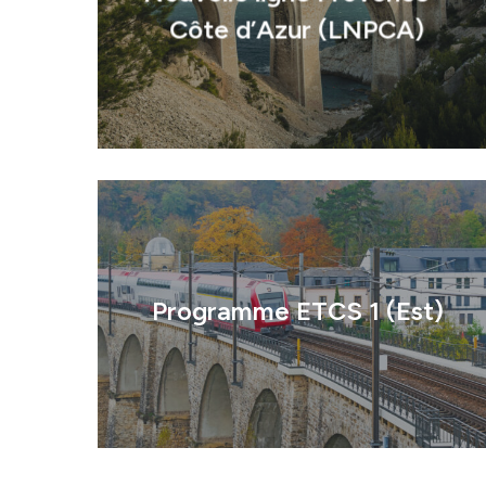
Côte d’Azur (LNPCA)
Identité
Agences
Programme ETCS 1 (Est)
Filiales
Engagements
Actualités