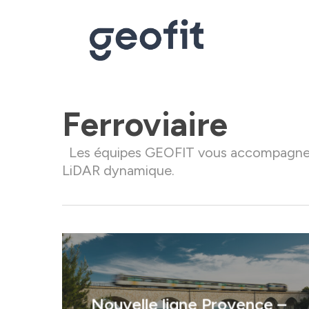
Skip
to
main
content
Ferroviaire
Les équipes GEOFIT vous accompagnent s
LiDAR dynamique.
Nouvelle ligne Provence –