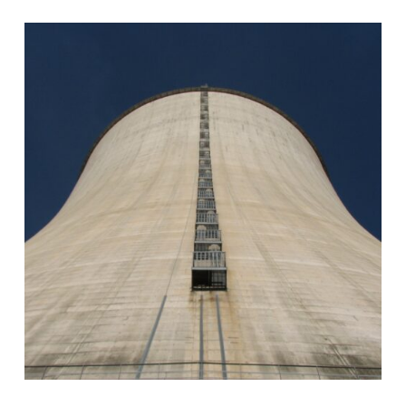
Engagements
Actualités
Nous rejoindre
Domaines d’activité
Savoir-faire
Références
Innovation