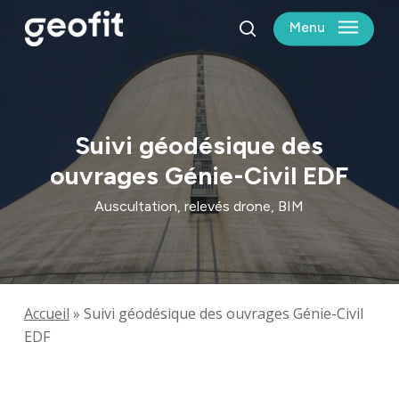
Skip
Menu
to
search
main
content
Suivi géodésique des
ouvrages Génie-Civil EDF
Auscultation, relevés drone, BIM
Accueil
»
Suivi géodésique des ouvrages Génie-Civil
EDF