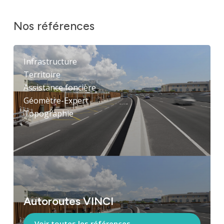
Innovation
Nos
références
Infrastructure
Territoire
Assistance foncière
Géomètre-Expert
Topographie
Autoroutes VINCI
Voir toutes les références