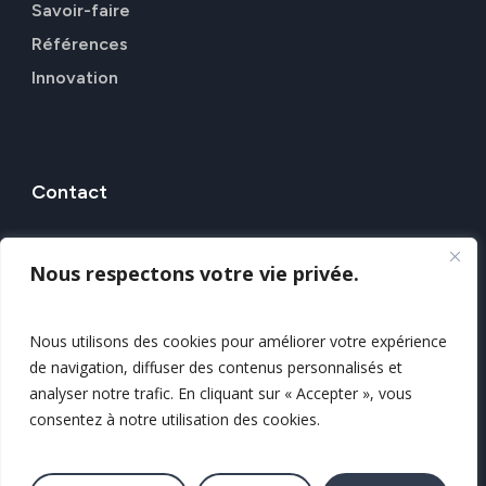
Savoir-faire
Références
Innovation
Contact
7 Rue Alfred Kastler, 44307 NANTES
Nous respectons votre vie privée.
Nos agences
Nous contacter
Nous utilisons des cookies pour améliorer votre expérience
de navigation, diffuser des contenus personnalisés et
Mentions légales
analyser notre trafic. En cliquant sur « Accepter », vous
Politique de confidentialité
consentez à notre utilisation des cookies.
Plan du site