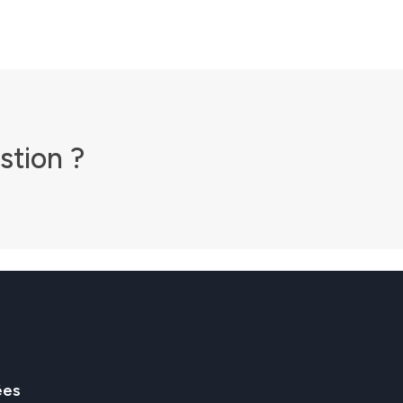
stion
?
ées