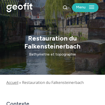
Skip
Menu
to
search
main
content
Restauration du
Falkensteinerbach
Bathymétrie et topographie
Accueil
»
Restauration du Falkensteinerbach
Contexte