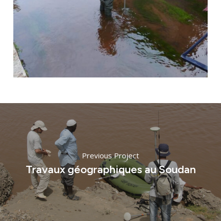
Engagements
Actualités
Nous rejoindre
Domaines d’activité
Savoir-faire
Previous Project
Références
Travaux géographiques au Soudan
Innovation