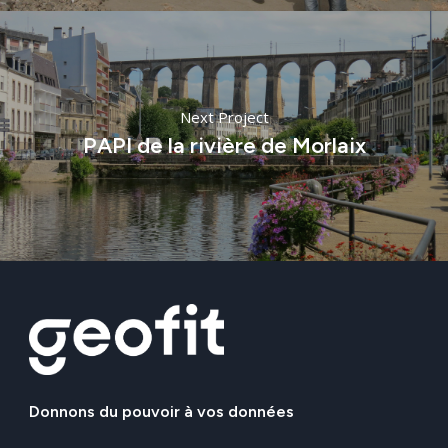
Next Project
PAPI de la rivière de Morlaix
Donnons
du
pouvoir
à
vos
données