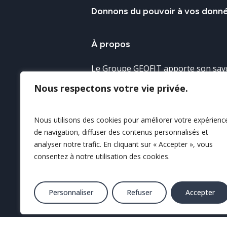
Donnons
du
pouvoir
à
vos
donn
À
propos
Le Groupe GEOFIT apporte son savo
l’acquisition et l’exploitation de la 
Nous respectons votre vie privée.
géospatiale afin d’en assurer sa c
sa valorisation.
Nous utilisons des cookies pour améliorer votre expérienc
de navigation, diffuser des contenus personnalisés et
Nos savoir-faire
analyser notre trafic. En cliquant sur « Accepter », vous
consentez à notre utilisation des cookies.
Personnaliser
Refuser
Accepter
© 2025 Tous droits réservés GEOFI