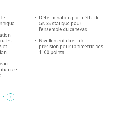
le
Détermination par méthode
hnique
GNSS statique pour
l’ensemble du canevas
té
ation
onales
Nivellement direct de
s et
précision pour l’altimétrie des
tion
1100 points
seau
ation de
x
 ?