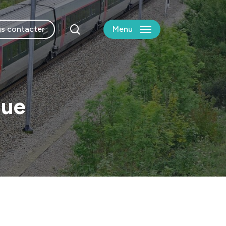
search
s contacter
Menu
que