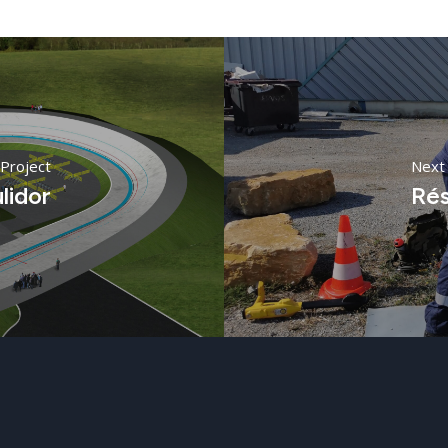
Project
Next 
lidor
Rés