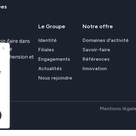
ées
Le
Groupe
Notre
offre
Identité
Domaines d'activité
ir-faire dans
donnée
Filiales
Savoir-faire
ompréhension et
Engagements
Références
Actualités
Innovation
e
Nous rejoindre
Mentions légal
T