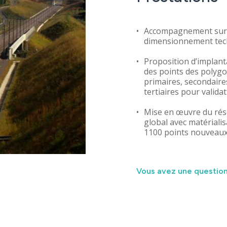
Accompagnement sur 
dimensionnement tec
Domaines d’activi
Proposition d’implant
des points des polyg
primaires, secondaire
Savoir-faire
tertiaires pour valida
Mise en œuvre du ré
global avec matérialis
Références
1100 points nouveau
Innovation
Vous avez une question