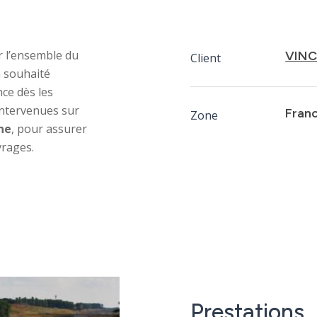
r l’ensemble du
VINC
Client
a souhaité
ce dès les
intervenues sur
Franc
Zone
ne
, pour assurer
vrages.
Prestations