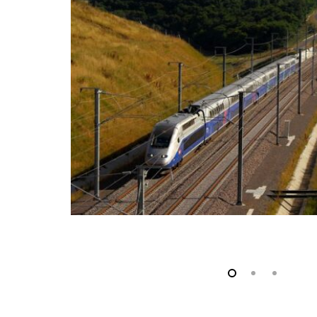
Identité
Agences
Filiales
Engagements
Actualités
Nous rejoindre