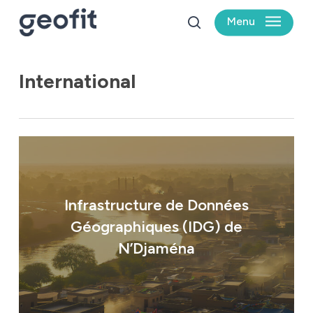
Skip
Menu
to
search
main
content
International
Infrastructure de Données
Géographiques (IDG) de
N’Djaména