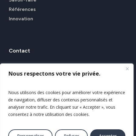
Références
Innovation
Contact
7 Rue Alfred Kastler, 44307 NANTES
Nous respectons votre vie privée.
Nos agences
Nous contacter
Nous utilisons des cookies pour améliorer votre expérience
de navigation, diffuser des contenus personnalisés et
Mentions légales
analyser notre trafic. En cliquant sur « Accepter », vous
Politique de confidentialité
consentez à notre utilisation des cookies.
Plan du site
© 2025 Tous droits réservés GEOFIT
Personnaliser
Refuser
Accepter