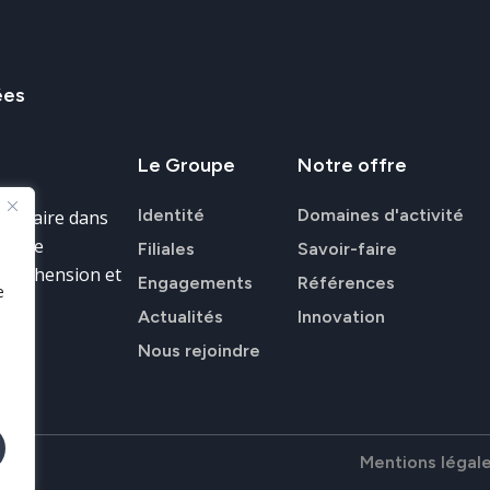
ées
Le
Groupe
Notre
offre
Identité
Domaines d'activité
ir-faire dans
donnée
Filiales
Savoir-faire
ompréhension et
Engagements
Références
e
Actualités
Innovation
Nous rejoindre
Mentions légal
T