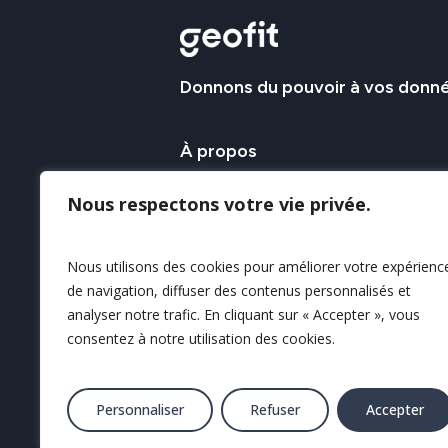
Donnons
du
pouvoir
à
vos
donn
À
propos
Le Groupe GEOFIT apporte son savo
Nous respectons votre vie privée.
l’acquisition et l’exploitation de la 
géospatiale afin d’en assurer sa c
Nous utilisons des cookies pour améliorer votre expérienc
sa valorisation.
de navigation, diffuser des contenus personnalisés et
analyser notre trafic. En cliquant sur « Accepter », vous
Nos savoir-faire
consentez à notre utilisation des cookies.
Personnaliser
Refuser
Accepter
© 2025 Tous droits réservés GEOFI