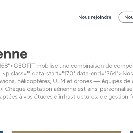
Nous rejoindre
Nou
ienne
="168">GEOFIT mobilise une combinaison de compét
> <p class="" data-start="170" data-end="364">Nos
avions, hélicoptères, ULM et drones — équipés de 
 Chaque captation aérienne est ainsi personnalisé
aptées à vos études d’infrastructures, de gestion f