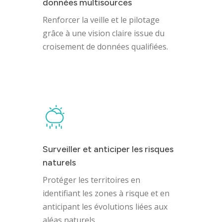
données multisources
Agences
Renforcer la veille et le pilotage
Filiales
grâce à une vision claire issue du
croisement de données qualifiées.
Engagements
Actualités
Nous rejoindre
Surveiller et anticiper les risques
Domaines d’activité
naturels
Savoir-faire
Protéger les territoires en
identifiant les zones à risque et en
Références
anticipant les évolutions liées aux
aléas naturels.