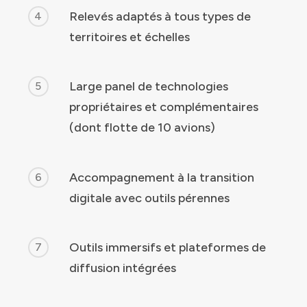
Relevés adaptés à tous types de
4
Identité
territoires et échelles
Agences
Large panel de technologies
5
Filiales
propriétaires et complémentaires
Engagements
(dont flotte de 10 avions)
Actualités
Accompagnement à la transition
6
Nous rejoindre
digitale avec outils pérennes
Outils immersifs et plateformes de
7
Domaines d’activité
diffusion intégrées
Savoir-faire