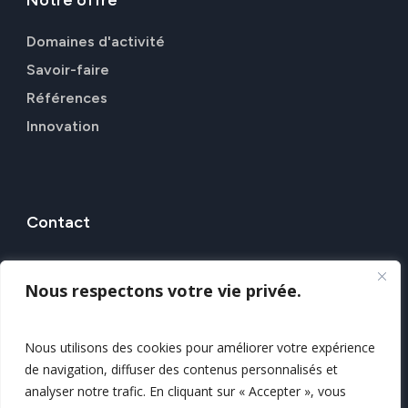
Domaines d'activité
Savoir-faire
Références
Innovation
Contact
7 Rue Alfred Kastler, 44307 NANTES
Nous respectons votre vie privée.
Nos agences
Nous contacter
Nous utilisons des cookies pour améliorer votre expérience
de navigation, diffuser des contenus personnalisés et
Mentions légales
analyser notre trafic. En cliquant sur « Accepter », vous