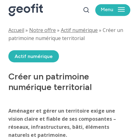
Skip
Menu
to
search
main
content
Accueil
»
Notre offre
»
Actif numérique
»
Créer un
patrimoine numérique territorial
Actif numérique
Créer
un
patrimoine
numérique
territorial
Aménager et gérer un territoire exige une
vision claire et fiable de ses composantes –
réseaux, infrastructures, bâti, éléments
naturels et patrimoine.