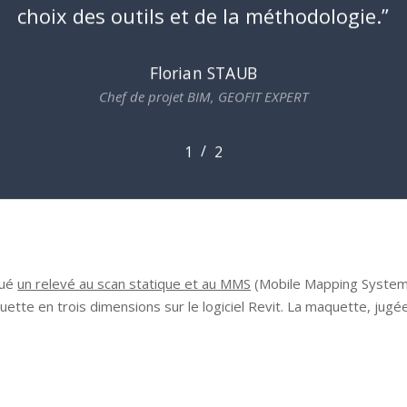
choix des outils et de la méthodologie.
”
Innovation
Florian STAUB
Chef de projet BIM, GEOFIT EXPERT
/
1
2
2
tué
un relevé au scan statique et au MMS
(Mobile Mapping System) 
tte en trois dimensions sur le logiciel Revit. La maquette, jugée 