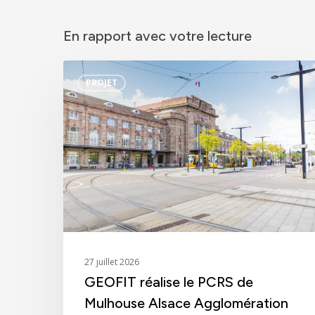
En rapport avec votre lecture
GEOFIT
PROJET
réalise
le
PCRS
de
Mulhouse
Alsace
Agglomération
27 juillet 2026
GEOFIT réalise le PCRS de
Mulhouse Alsace Agglomération