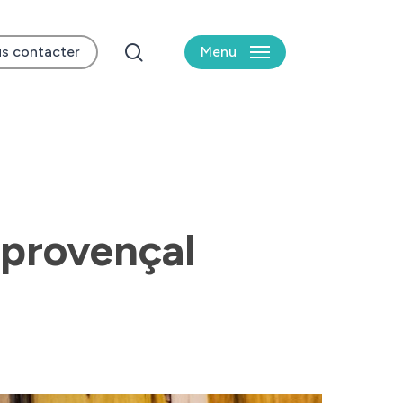
search
s contacter
Menu
 provençal