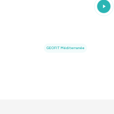
Play
Video
GEOFIT Méditerranée