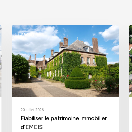
Fiabiliser
C
PROJET
le
f
patrimoine
n
immobilier
p
d’EMEIS
l
20 juillet 2026
Fiabiliser le patrimoine immobilier
d’EMEIS