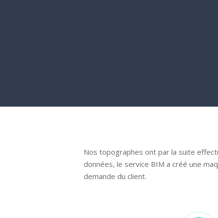
Engagements
Actualités
Nous rejoindre
Nos topographes ont par la suite effec
données, le service BIM a créé une maque
demande du client.