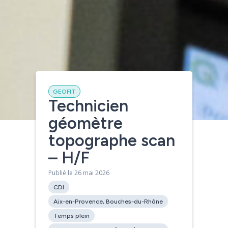
GEOFIT
Technicien
géomètre
[contact-form-7 id= »4450″]
topographe scan
– H/F
Publié le 26 mai 2026
CDI
Aix-en-Provence, Bouches-du-Rhône
Temps plein