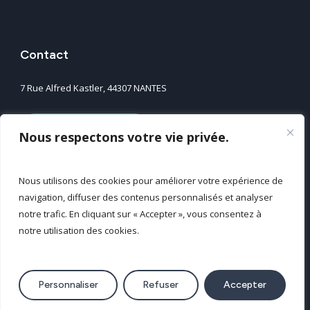
Contact
7 Rue Alfred Kastler, 44307 NANTES
Nos agences
Nous respectons votre vie privée.
Nous contacter
Nous utilisons des cookies pour améliorer votre expérience de
navigation, diffuser des contenus personnalisés et analyser
Mentions légales
notre trafic. En cliquant sur « Accepter », vous consentez à
notre utilisation des cookies.
Politique de confidentialité
Plan du site
© 2025 Tous droits réservés GEOFIT
Personnaliser
Refuser
Accepter