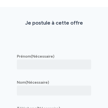
Nous rejoindre
Domaines d’activité
Je postule à cette offre
Savoir-faire
Références
Prénom
(Nécessaire)
Innovation
Nom
(Nécessaire)