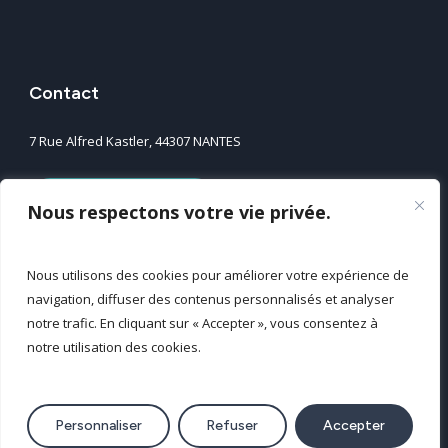
Contact
7 Rue Alfred Kastler, 44307 NANTES
Nos agences
Nous respectons votre vie privée.
Nous contacter
Nous utilisons des cookies pour améliorer votre expérience de
navigation, diffuser des contenus personnalisés et analyser
Mentions légales
notre trafic. En cliquant sur « Accepter », vous consentez à
notre utilisation des cookies.
Politique de confidentialité
Plan du site
© 2025 Tous droits réservés GEOFIT
Personnaliser
Refuser
Accepter