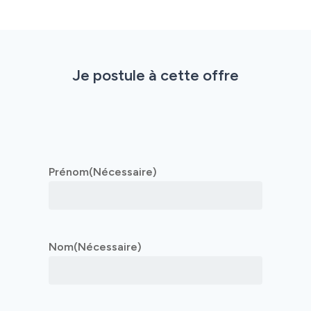
Nous rejoindre
Domaines d’activité
Je postule à cette offre
Savoir-faire
Références
Innovation
Prénom
(Nécessaire)
Nom
(Nécessaire)