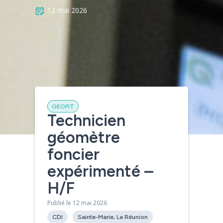
12 mai 2026
GEOFIT
Technicien
géomètre
[contact-form-7 id= »4450″]
foncier
expérimenté –
H/F
Publié le 12 mai 2026
CDI
Sainte-Marie, La Réunion