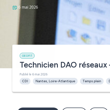
6 mai 2026
GEOFIT
Technicien DAO réseaux 
[contact-form-7 id= »4450″]
Publié le 6 mai 2026
CDI
Nantes, Loire-Atlantique
Temps plein