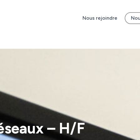
Nous rejoindre
Nou
éseaux – H/F