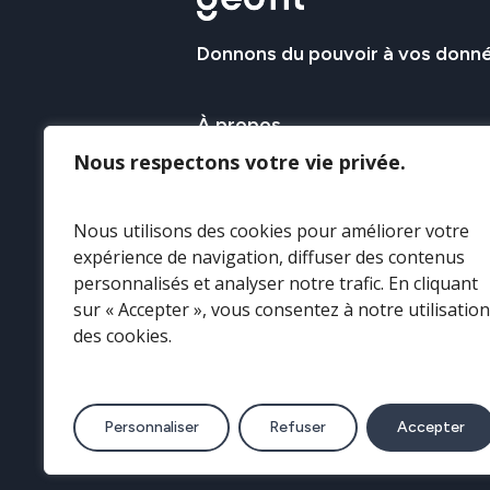
Donnons
du
pouvoir
à
vos
donn
À
propos
Nous respectons votre vie privée.
Le Groupe GEOFIT apporte son savo
l’acquisition et l’exploitation de la 
Nous utilisons des cookies pour améliorer votre
géospatiale afin d’en assurer sa c
expérience de navigation, diffuser des contenus
sa valorisation.
personnalisés et analyser notre trafic. En cliquant
sur « Accepter », vous consentez à notre utilisation
Nos savoir-fair
des cookies.
Personnaliser
Refuser
Accepter
© 2025 Tous droits réservés GEOFI