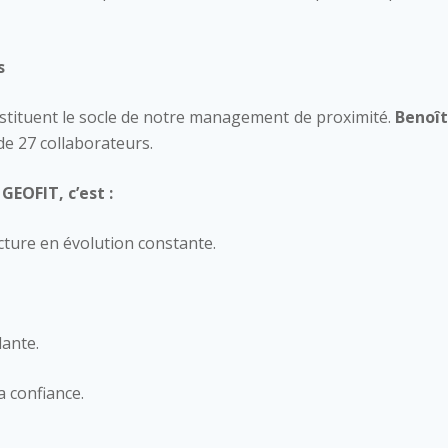
s
onstituent le socle de notre management de proximité.
Benoît
e 27 collaborateurs.
GEOFIT, c’est :
cture en évolution constante.
Domaines d’activi
lante.
a confiance.
Savoir-faire