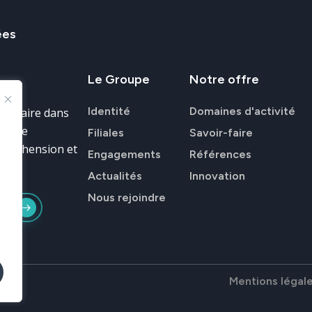
ées
Le
Groupe
Notre
offre
Identité
Domaines d'activité
ir-faire dans
donnée
Filiales
Savoir-faire
ompréhension et
Engagements
Références
Actualités
Innovation
Nous rejoindre
e
Mentions légal
T