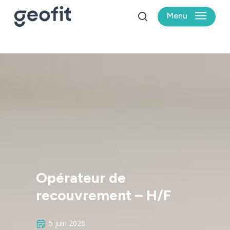
Skip
Menu
to
search
main
content
Opérateur de
recouvrement – H/F
5 juin 2026