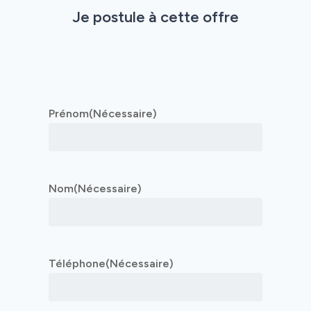
Je postule à cette offre
Domaines d’activité
Savoir-faire
Références
Prénom
(Nécessaire)
Innovation
Nom
(Nécessaire)
Téléphone
(Nécessaire)