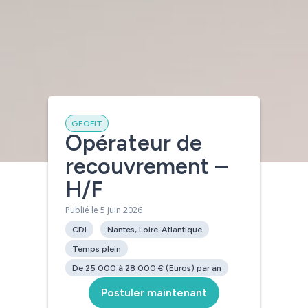
GEOFIT
Opérateur de
recouvrement –
[contact-form-7 id= »4450″]
H/F
Publié le 5 juin 2026
CDI
Nantes, Loire-Atlantique
Temps plein
De 25 000 à 28 000 € (Euros) par an
Postuler maintenant