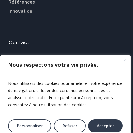
Références
Innovation
Contact
7 Rue Alfred Kastler, 44307 NANTES
Nous respectons votre vie privée.
Nos agences
Nous contacter
Nous utilisons des cookies pour améliorer votre expérience
de navigation, diffuser des contenus personnalisés et
Mentions légales
analyser notre trafic. En cliquant sur « Accepter », vous
Politique de confidentialité
consentez à notre utilisation des cookies.
Plan du site
© 2025 Tous droits réservés GEOFIT
Personnaliser
Refuser
Accepter