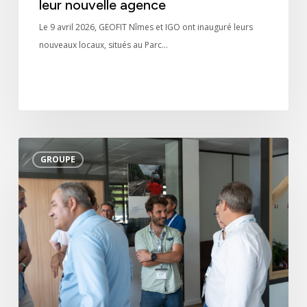
leur nouvelle agence
Le 9 avril 2026, GEOFIT Nîmes et IGO ont inauguré leurs
nouveaux locaux, situés au Parc…
GEOFIT
GROUPE
Lyon
inaugure
ses
nouveaux
locaux