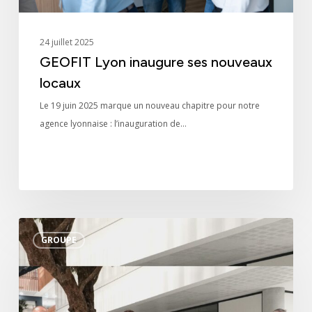
24 juillet 2025
GEOFIT Lyon inaugure ses nouveaux
locaux
Le 19 juin 2025 marque un nouveau chapitre pour notre
agence lyonnaise : l’inauguration de…
GEO
GROUPE
BRETAGNE
SUD
(GBS)
rejoint