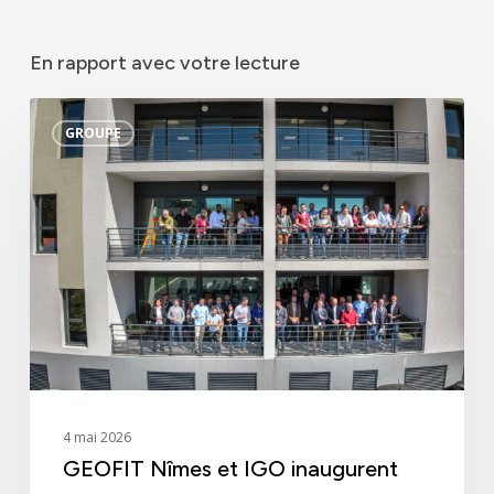
Innovation
En rapport avec votre lecture
GEOFIT
GROUPE
Nîmes
et
IGO
inaugurent
leur
nouvelle
agence
4 mai 2026
GEOFIT Nîmes et IGO inaugurent