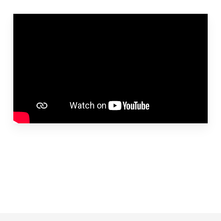
Agences
Filiales
Engagements
Actualités
Nous rejoindre
Domaines d’activité
Savoir-faire
Références