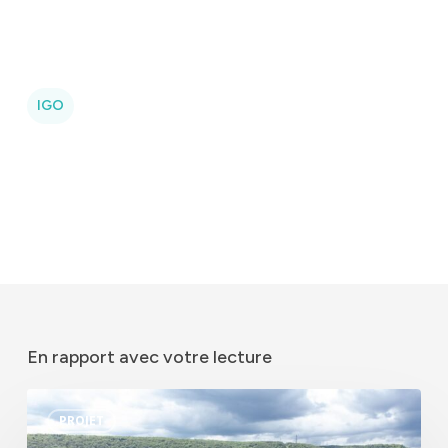
IGO
En rapport avec votre lecture
Le
PROJET
tramway