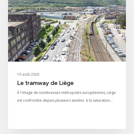
de
Liège
10 août 2026
Le tramway de Liège
À l'image de nombreuses métropoles européennes, Liège
Identité
est confrontée depuis plusieurs années à la saturation…
Agences
Filiales