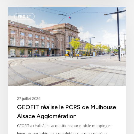
GEOFIT
Engagements
PROJET
réalise
le
Actualités
PCRS
de
Nous rejoindre
Mulhouse
Alsace
Agglomération
Domaines d’activité
Savoir-faire
Références
27 juillet 2026
GEOFIT réalise le PCRS de Mulhouse
Innovation
Alsace Agglomération
GEOFIT a réalisé les acquisitions par mobile mapping et
levés topographiques, complétées par des contrôles…