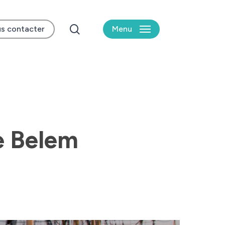
search
s contacter
Menu
e Belem