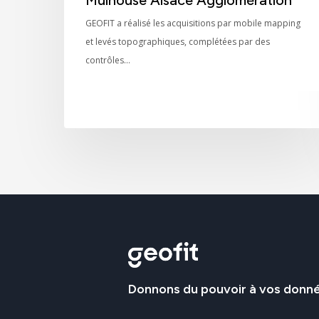
GEOFIT a réalisé les acquisitions par mobile mapping
et levés topographiques, complétées par des
contrôles…
Donnons
du
pouvoir
à
vos
donn