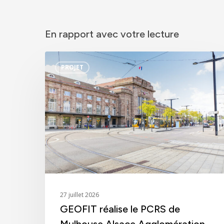
En rapport avec votre lecture
GEOFIT
PROJET
réalise
le
PCRS
de
Mulhouse
Alsace
Agglomération
27 juillet 2026
GEOFIT réalise le PCRS de
Mulhouse Alsace Agglomération