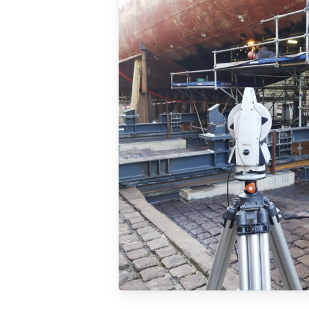
Identité
Agences
Filiales
Engagements
Actualités
Nous rejoindre