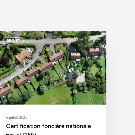
ertification
PROJET
oncière
ationale
our
’ONV
6 juillet 2026
Certification foncière nationale
pour l’ONV