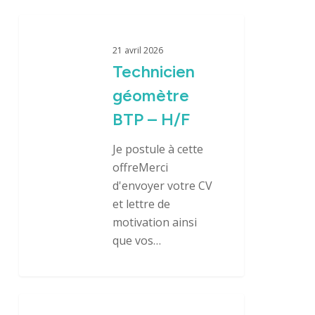
Technicien
géomètre
21 avril 2026
BTP
Technicien
–
géomètre
H/F
BTP – H/F
Je postule à cette
offreMerci
d'envoyer votre CV
et lettre de
motivation ainsi
que vos…
Projeteur