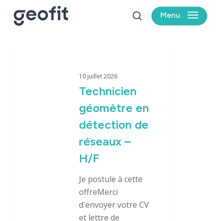
Skip
Menu
to
search
main
content
Technicien
géomètre
10 juillet 2026
en
Technicien
détection
géomètre en
de
réseaux
détection de
–
réseaux –
H/F
H/F
Je postule à cette
offreMerci
d'envoyer votre CV
et lettre de