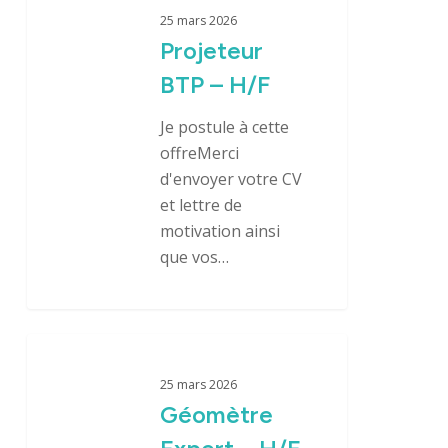
BTP
25 mars 2026
–
Projeteur
H/F
BTP – H/F
Je postule à cette
offreMerci
d'envoyer votre CV
et lettre de
motivation ainsi
Identité
que vos…
Agences
Filiales
Géomètre
Expert
25 mars 2026
Engagements
–
Géomètre
H/F
Actualités