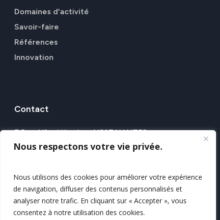
Domaines d'activité
Savoir-faire
Références
Innovation
Contact
7 Rue Alfred Kastler, 44307 NANTES
Nous respectons votre vie privée.
Nos agences
Nous contacter
Nous utilisons des cookies pour améliorer votre expérience
de navigation, diffuser des contenus personnalisés et
Mentions légales
analyser notre trafic. En cliquant sur « Accepter », vous
Politique de confidentialité
consentez à notre utilisation des cookies.