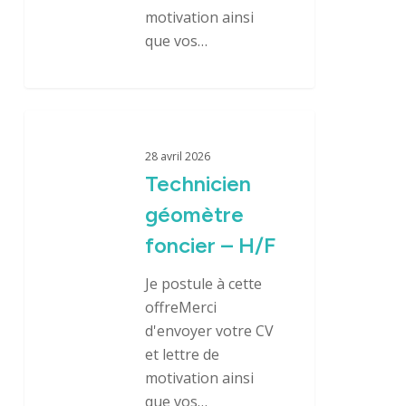
motivation ainsi
que vos…
Technicien
géomètre
28 avril 2026
foncier
Technicien
–
géomètre
H/F
foncier – H/F
Je postule à cette
offreMerci
d'envoyer votre CV
et lettre de
motivation ainsi
que vos…