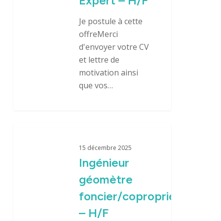
Expert – H/F
Je postule à cette
Nous rejoindre
offreMerci
d'envoyer votre CV
et lettre de
Domaines d’activité
motivation ainsi
que vos…
Savoir-faire
Références
Ingénieur
Innovation
géomètre
15 décembre 2025
foncier/copropriété
Ingénieur
–
géomètre
H/F
foncier/copropriété
– H/F